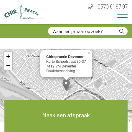
0570 61 97 97
×
+
Chiropractie Deventer
Korte Schoolstraat 35-37
−
7412 VM Deventer
Routebeschrijving
Maak een afspraak
Leaflet
| ©
OpenStreetMap
contributors