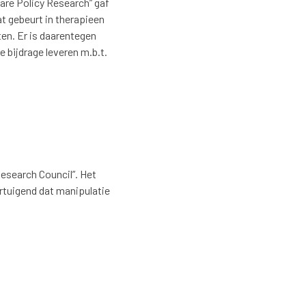
Care Policy Research” gaf
t gebeurt in therapieen
ten. Er is daarentegen
e bijdrage leveren m.b.t.
Research Council”. Het
rtuigend dat manipulatie
.