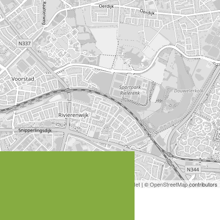
Leaflet
| ©
OpenStreetMap
contributors