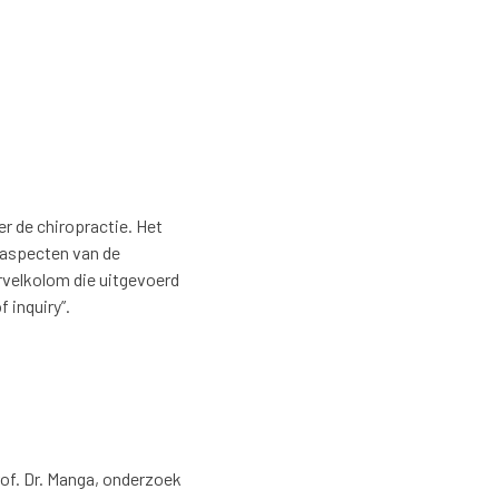
r de chiropractie. Het
dsaspecten van de
rvelkolom die uitgevoerd
 inquiry”.
of. Dr. Manga, onderzoek