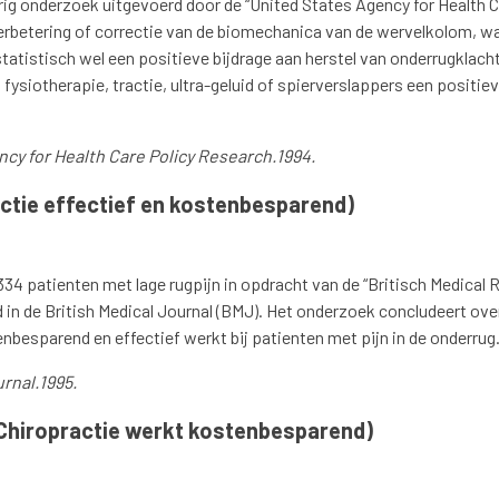
arig onderzoek uitgevoerd door de “United States Agency for Health 
erbetering of correctie van de biomechanica van de wervelkolom, wa
statistisch wel een positieve bijdrage aan herstel van onderrugklach
ysiotherapie, tractie, ultra-geluid of spierverslappers een positiev
cy for Health Care Policy Research.1994.
ctie effectief en kostenbesparend)
34 patienten met lage rugpijn in opdracht van de “Britisch Medical 
 in de British Medical Journal (BMJ). Het onderzoek concludeert ove
besparend en effectief werkt bij patienten met pijn in de onderrug
urnal.1995.
(Chiropractie werkt kostenbesparend)