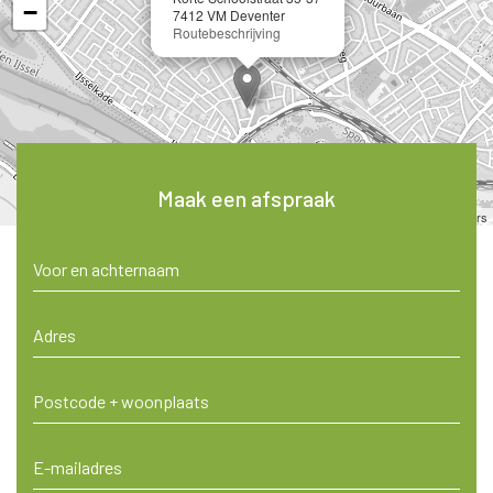
−
7412 VM Deventer
Routebeschrijving
Maak een afspraak
Leaflet
| ©
OpenStreetMap
contributors