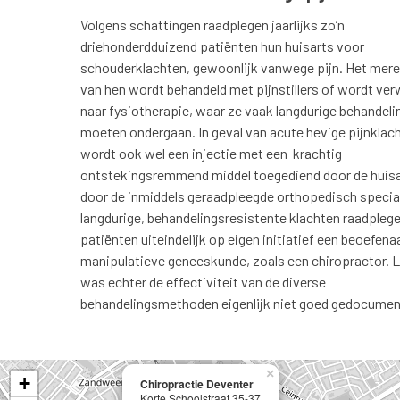
Volgens schattingen raadplegen jaarlijks zo’n
driehonderdduizend patiënten hun huisarts voor
schouderklachten, gewoonlijk vanwege pijn. Het mere
van hen wordt behandeld met pijnstillers of wordt ve
naar fysiotherapie, waar ze vaak langdurige behandeli
moeten ondergaan. In geval van acute hevige pijnklac
wordt ook wel een injectie met een krachtig
ontstekingsremmend middel toegediend door de huisa
door de inmiddels geraadpleegde orthopedisch speciali
langdurige, behandelingsresistente klachten raadplege
patiënten uiteindelijk op eigen initiatief een beoefena
manipulatieve geneeskunde, zoals een chiropractor. L
was echter de effectiviteit van de diverse
behandelingsmethoden eigenlijk niet goed gedocumen
×
+
Chiropractie Deventer
Korte Schoolstraat 35-37